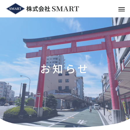
お
知
ら
せ