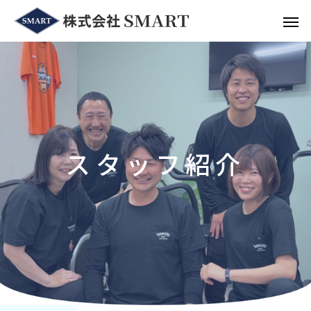
ス
タ
ッ
フ
紹
介