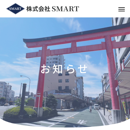
お
知
ら
せ