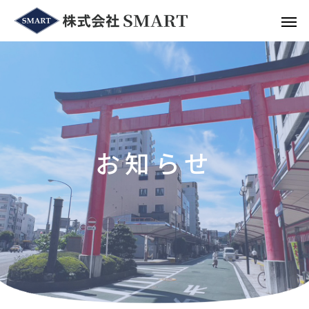
お
知
ら
せ