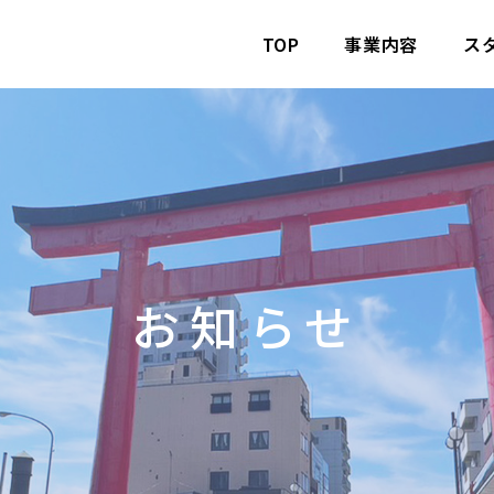
TOP
事業内容
ス
お
知
ら
せ