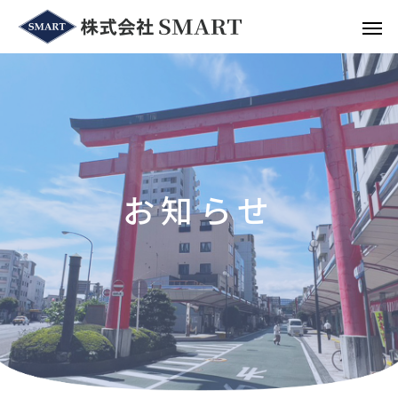
お
知
ら
せ